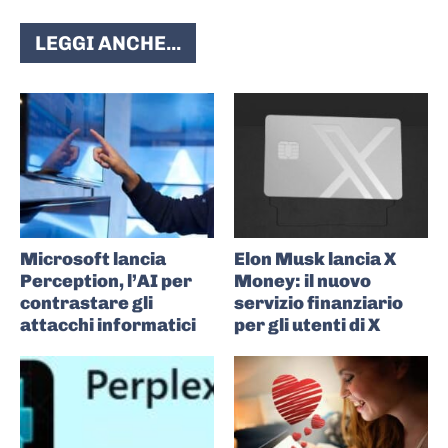
LEGGI ANCHE...
Microsoft lancia
Elon Musk lancia X
Perception, l’AI per
Money: il nuovo
contrastare gli
servizio finanziario
attacchi informatici
per gli utenti di X