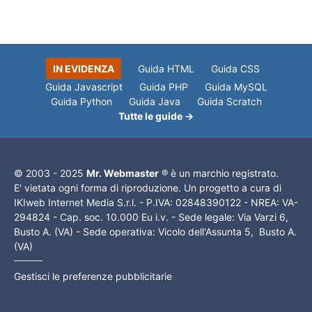
IN EVIDENZA
Guida HTML
Guida CSS
Guida Javascript
Guida PHP
Guida MySQL
Guida Python
Guida Java
Guida Scratch
Tutte le guide →
© 2003 - 2025
Mr. Webmaster
® è un marchio registrato.
E' vietata ogni forma di riproduzione. Un progetto a cura di
IKIweb Internet Media S.r.l. - P.IVA: 02848390122 - NREA: VA-
294824 - Cap. soc. 10.000 Eu i.v. - Sede legale: Via Varzi 6,
Busto A. (VA) - Sede operativa: Vicolo dell'Assunta 5, Busto A.
(VA)
Gestisci le preferenze pubblicitarie