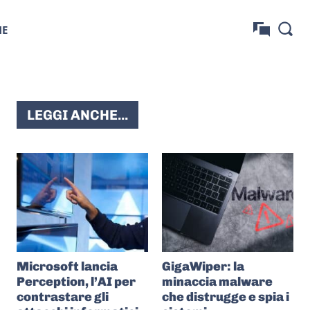
NE
LEGGI ANCHE...
Microsoft lancia
GigaWiper: la
Perception, l’AI per
minaccia malware
contrastare gli
che distrugge e spia i