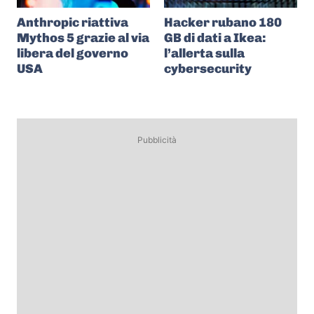
Anthropic riattiva
Hacker rubano 180
Mythos 5 grazie al via
GB di dati a Ikea:
libera del governo
l’allerta sulla
USA
cybersecurity
Pubblicità