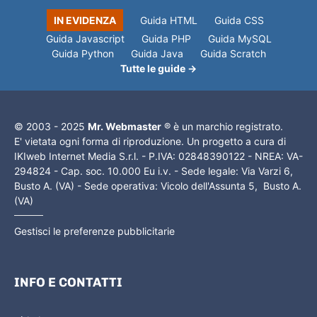
IN EVIDENZA
Guida HTML
Guida CSS
Guida Javascript
Guida PHP
Guida MySQL
Guida Python
Guida Java
Guida Scratch
Tutte le guide →
© 2003 - 2025
Mr. Webmaster
® è un marchio registrato.
E' vietata ogni forma di riproduzione. Un progetto a cura di
IKIweb Internet Media S.r.l. - P.IVA: 02848390122 - NREA: VA-
294824 - Cap. soc. 10.000 Eu i.v. - Sede legale: Via Varzi 6,
Busto A. (VA) - Sede operativa: Vicolo dell'Assunta 5, Busto A.
(VA)
Gestisci le preferenze pubblicitarie
INFO E CONTATTI