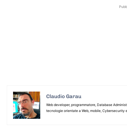
Pubbl
Claudio Garau
Web developer, programmatore, Database Administrat
tecnologie orientate a Web, mobile, Cybersecurity e