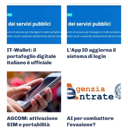
IT-Wallet: il
L’App IO aggiorna il
portafoglio digitale
sistema di login
italiano è ufficiale
AGCOM: attivazione
AI per combattere
SIM e portabilità
l’evasione?