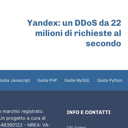
ARTICOLO SUCCESSIVO
Yandex: un DDoS da 22
milioni di richieste al
secondo
Guida Javascript
Guida PHP
Guida MySQL
Guida Python
 marchio registrato.
INFO E CONTATTI
 Un progetto a cura di
02848390122 - NREA: VA-
Chi Siamo