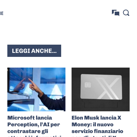
NE
LEGGI ANCHE...
Microsoft lancia
Elon Musk lancia X
Perception, l’AI per
Money: il nuovo
contrastare gli
servizio finanziario