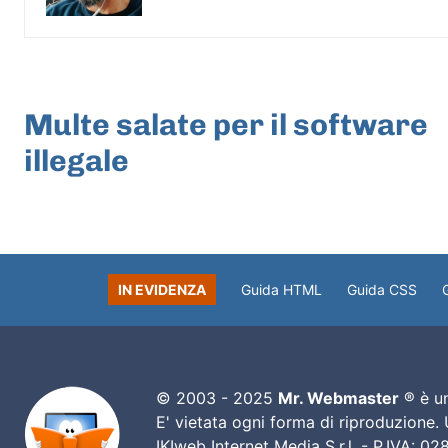
ARTICOLO PRECEDENTE
Multe salate per il software
illegale
IN EVIDENZA
Guida HTML
Guida CSS
© 2003 - 2025
Mr. Webmaster
® è un
E' vietata ogni forma di riproduzione.
IKIweb Internet Media S.r.l. - P.IVA: 