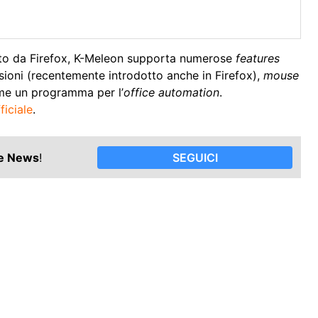
ato da Firefox, K-Meleon supporta numerose
features
ssioni (recentemente introdotto anche in Firefox),
mouse
me un programma per l’
office automation
.
ficiale
.
le News
!
SEGUICI