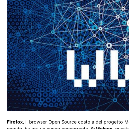
Firefox
, il browser Open Source costola del progetto Mozi
mondo, ha ora un nuovo concorrente.
K-Meleon
, quest