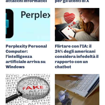
attacchi informatici
per gli utenti di X
Perplexity Personal
Flirtare con l’IA: il
Computer:
24% degli americani
l’intelligenza
considera infedeltà il
artificiale arriva su
rapporto con un
Windows
chatbot