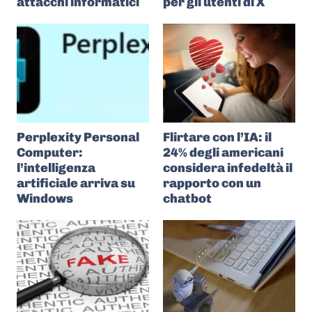
attacchi informatici
per gli utenti di X
Perplexity Personal
Flirtare con l’IA: il
Computer:
24% degli americani
l’intelligenza
considera infedeltà il
artificiale arriva su
rapporto con un
Windows
chatbot