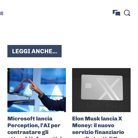
NE
LEGGI ANCHE...
Microsoft lancia
Elon Musk lancia X
Perception, l’AI per
Money: il nuovo
contrastare gli
servizio finanziario