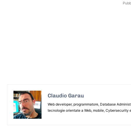
Pubbl
Claudio Garau
Web developer, programmatore, Database Administrat
tecnologie orientate a Web, mobile, Cybersecurity e