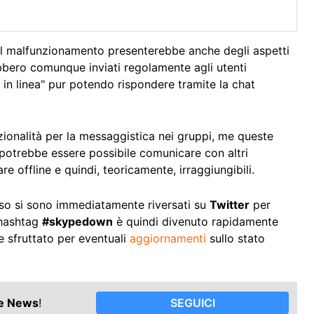
i, il malfunzionamento presenterebbe anche degli aspetti
bbero comunque inviati regolamente agli utenti
 in linea" pur potendo rispondere tramite la chat
zionalità per la messaggistica nei gruppi, me queste
e potrebbe essere possibile comunicare con altri
re offline e quindi, teoricamente, irraggiungibili.
rcorso si sono immediatamente riversati su
Twitter
per
’hashtag
#skypedown
è quindi divenuto rapidamente
e sfruttato per eventuali
aggiornamenti
sullo stato
le News
!
SEGUICI