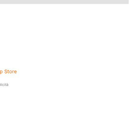
pp Store
icità