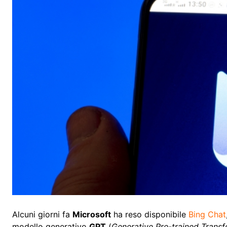
Alcuni giorni fa
Microsoft
ha reso disponibile
Bing Chat
modello generativo
GPT
(
Generative Pre-trained Trans