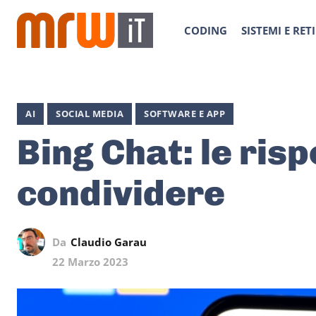
CODING
SISTEMI E RETI
AI
SOCIAL MEDIA
SOFTWARE E APP
Bing Chat: le ris
condividere
Da
Claudio Garau
22 Marzo 2023