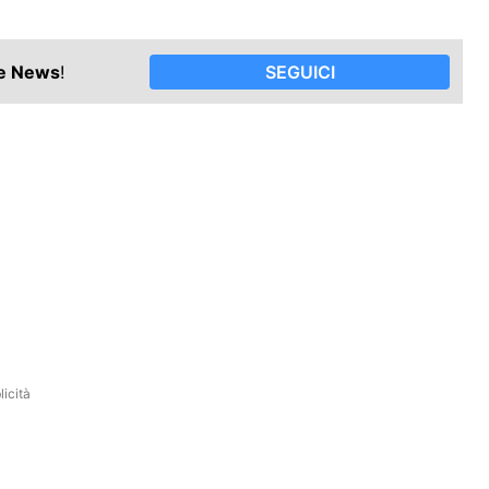
le News
!
SEGUICI
icità