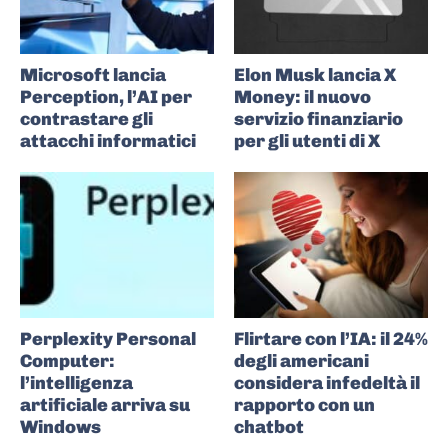
Microsoft lancia
Elon Musk lancia X
Perception, l’AI per
Money: il nuovo
contrastare gli
servizio finanziario
attacchi informatici
per gli utenti di X
Perplexity Personal
Flirtare con l’IA: il 24%
Computer:
degli americani
l’intelligenza
considera infedeltà il
artificiale arriva su
rapporto con un
Windows
chatbot