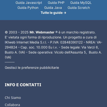
Guida Javascript
Guida PHP
Guida MySQL
Guida Python
Guida Java
Guida Scratch
Tutte le guide →
© 2003 - 2025
Mr. Webmaster
® è un marchio registrato.
E' vietata ogni forma di riproduzione. Un progetto a cura di
IKIweb Internet Media S.r.l. - P.IVA: 02848390122 - NREA: VA-
294824 - Cap. soc. 10.000 Eu i.v. - Sede legale: Via Varzi 6,
Busto A. (VA) - Sede operativa: Vicolo dell'Assunta 5, Busto A.
(VA)
Gestisci le preferenze pubblicitarie
INFO E CONTATTI
Chi Siamo
Collabora