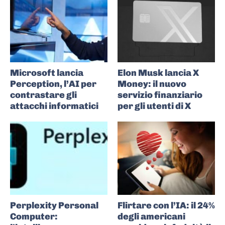
Microsoft lancia
Elon Musk lancia X
Perception, l’AI per
Money: il nuovo
contrastare gli
servizio finanziario
attacchi informatici
per gli utenti di X
Perplexity Personal
Flirtare con l’IA: il 24%
Computer:
degli americani