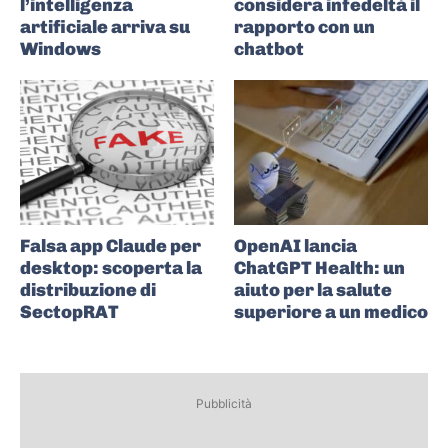
l’intelligenza
considera infedeltà il
artificiale arriva su
rapporto con un
Windows
chatbot
Falsa app Claude per
OpenAI lancia
desktop: scoperta la
ChatGPT Health: un
distribuzione di
aiuto per la salute
SectopRAT
superiore a un medico
Pubblicità