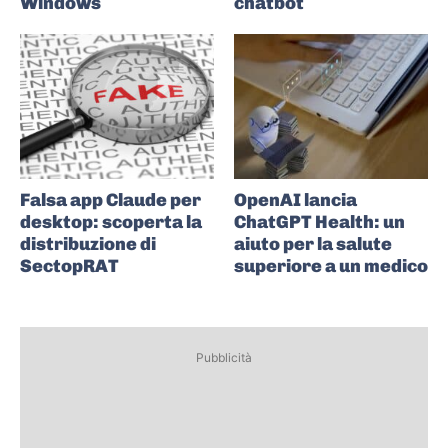
Windows
chatbot
Falsa app Claude per
OpenAI lancia
desktop: scoperta la
ChatGPT Health: un
distribuzione di
aiuto per la salute
SectopRAT
superiore a un medico
Pubblicità