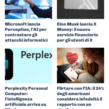
Microsoft lancia
Elon Musk lancia X
Perception, l’AI per
Money: il nuovo
contrastare gli
servizio finanziario
attacchi informatici
per gli utenti di X
Perplexity Personal
Flirtare con l’IA: il 24%
Computer:
degli americani
l’intelligenza
considera infedeltà il
artificiale arriva su
rapporto con un