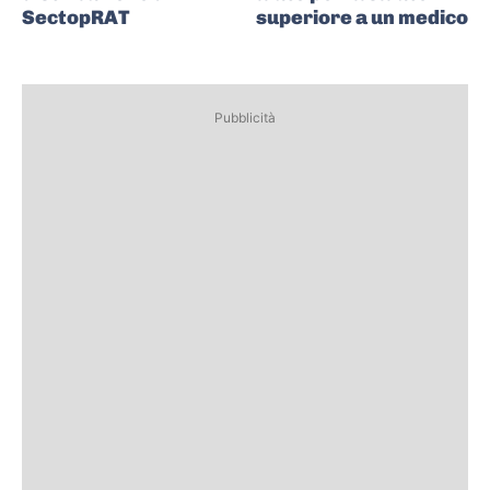
SectopRAT
superiore a un medico
Pubblicità