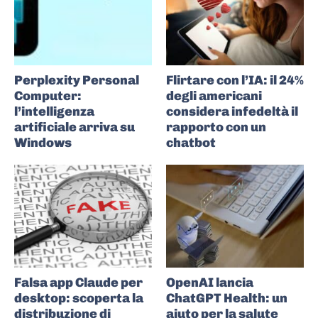
Perplexity Personal
Flirtare con l’IA: il 24%
Computer:
degli americani
l’intelligenza
considera infedeltà il
artificiale arriva su
rapporto con un
Windows
chatbot
Falsa app Claude per
OpenAI lancia
desktop: scoperta la
ChatGPT Health: un
distribuzione di
aiuto per la salute