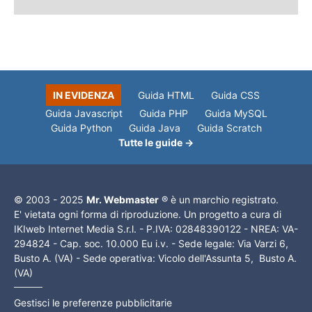
IN EVIDENZA
Guida HTML
Guida CSS
Guida Javascript
Guida PHP
Guida MySQL
Guida Python
Guida Java
Guida Scratch
Tutte le guide →
© 2003 - 2025
Mr. Webmaster
® è un marchio registrato.
E' vietata ogni forma di riproduzione. Un progetto a cura di
IKIweb Internet Media S.r.l. - P.IVA: 02848390122 - NREA: VA-
294824 - Cap. soc. 10.000 Eu i.v. - Sede legale: Via Varzi 6,
Busto A. (VA) - Sede operativa: Vicolo dell'Assunta 5, Busto A.
(VA)
Gestisci le preferenze pubblicitarie