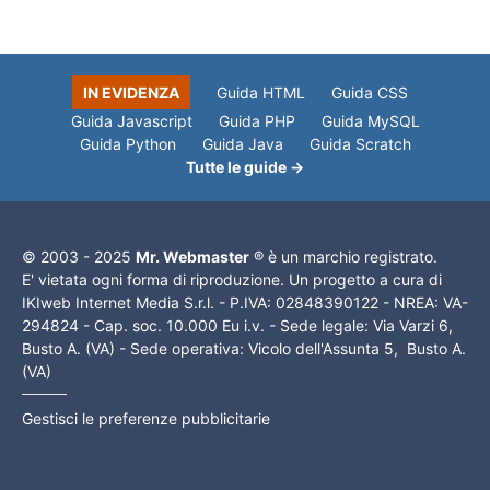
IN EVIDENZA
Guida HTML
Guida CSS
Guida Javascript
Guida PHP
Guida MySQL
Guida Python
Guida Java
Guida Scratch
Tutte le guide →
© 2003 - 2025
Mr. Webmaster
® è un marchio registrato.
E' vietata ogni forma di riproduzione. Un progetto a cura di
IKIweb Internet Media S.r.l. - P.IVA: 02848390122 - NREA: VA-
294824 - Cap. soc. 10.000 Eu i.v. - Sede legale: Via Varzi 6,
Busto A. (VA) - Sede operativa: Vicolo dell'Assunta 5, Busto A.
(VA)
Gestisci le preferenze pubblicitarie