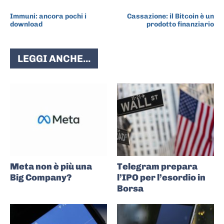
ARTICOLO PRECEDENTE
ARTICOLO SUCCESSIVO
Immuni: ancora pochi i
Cassazione: il Bitcoin è un
download
prodotto finanziario
LEGGI ANCHE...
Meta non è più una
Telegram prepara
Big Company?
l’IPO per l’esordio in
Borsa