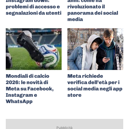
Instagram down:
anni: come ha
problemi di accesso e
rivoluzionato il
segnalazioni da utenti
panorama dei social
media
Mondiali di calcio
Meta richiede
2026: le novità di
verifica dell’età per i
Meta su Facebook,
social media negli app
Instagram e
store
WhatsApp
Pubblicità