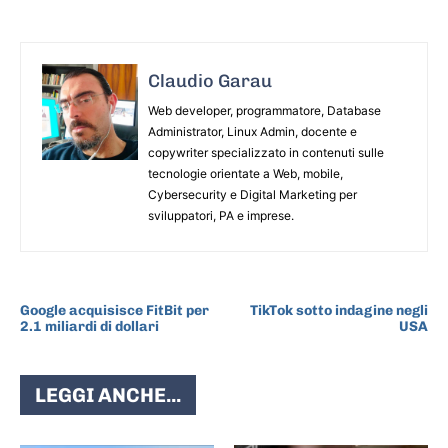
Claudio Garau
Web developer, programmatore, Database
Administrator, Linux Admin, docente e
copywriter specializzato in contenuti sulle
tecnologie orientate a Web, mobile,
Cybersecurity e Digital Marketing per
sviluppatori, PA e imprese.
ARTICOLO PRECEDENTE
ARTICOLO SUCCESSIVO
Google acquisisce FitBit per
TikTok sotto indagine negli
2.1 miliardi di dollari
USA
LEGGI ANCHE...