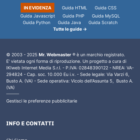
IN EVIDENZA
Guida HTML
Guida CSS
Guida Javascript
Guida PHP
Guida MySQL
Guida Python
Guida Java
Guida Scratch
Tutte le guide →
© 2003 - 2025
Mr. Webmaster
® è un marchio registrato.
E' vietata ogni forma di riproduzione. Un progetto a cura di
IKIweb Internet Media S.r.l. - P.IVA: 02848390122 - NREA: VA-
294824 - Cap. soc. 10.000 Eu i.v. - Sede legale: Via Varzi 6,
Busto A. (VA) - Sede operativa: Vicolo dell'Assunta 5, Busto A.
(VA)
Gestisci le preferenze pubblicitarie
INFO E CONTATTI