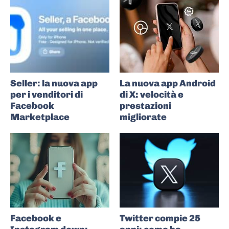
Seller: la nuova app
La nuova app Android
per i venditori di
di X: velocità e
Facebook
prestazioni
Marketplace
migliorate
Facebook e
Twitter compie 25