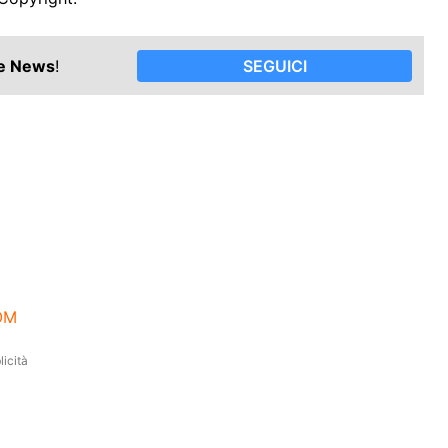
le News
!
SEGUICI
COM
icità