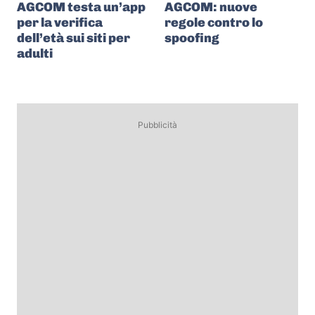
AGCOM testa un’app
AGCOM: nuove
per la verifica
regole contro lo
dell’età sui siti per
spoofing
adulti
Pubblicità