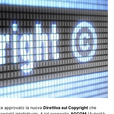
nte approvato la nuova
Direttiva sul Copyright
che
oprietà intellettuale. A tal proposito
AGCOM
(Autorità