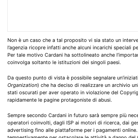
Non è un caso che a tal proposito vi sia stato un inter
l’agenzia ricopre infatti anche alcuni incarichi speciali per
Per tale motivo Cardani ha sottolineato anche l’importan
coinvolga soltanto le istituzioni dei singoli paesi.
Da questo punto di vista è possibile segnalare un’iniziat
Organization
) che ha deciso di realizzare un archivio u
stati oscurati per aver operato in violazione del Copyri
rapidamente le pagine protagoniste di abusi.
Sempre secondo Cardani in futuro sarà sempre più nec
operatori coinvolti, dagli ISP ai motori di ricerca, dai g
advertising fino alle piattaforme per i pagamenti online.
tempestivamente per ostacolare le attività a danno del 