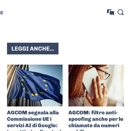
NE
LEGGI ANCHE...
AGCOM segnala alla
AGCOM: filtro anti-
Commissione UE i
spoofing anche per le
servizi AI di Google:
chiamate da numeri