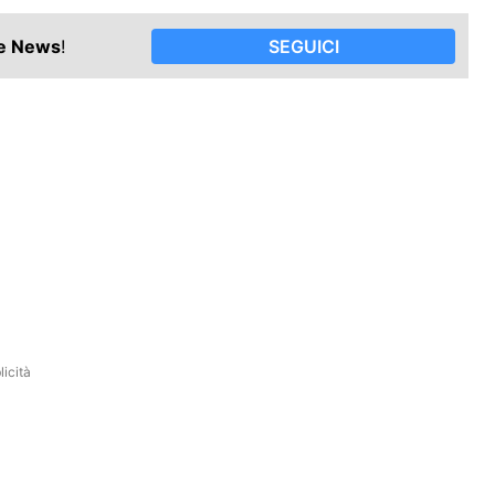
le News
!
SEGUICI
icità