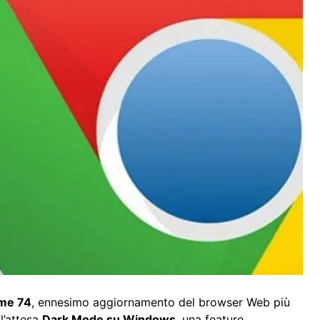
me 74
, ennesimo aggiornamento del browser Web più
l’attesa
Dark Mode su Windows
, una feature