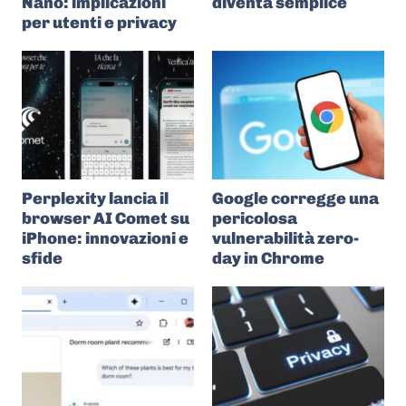
Nano: implicazioni
diventa semplice
per utenti e privacy
Perplexity lancia il
Google corregge una
browser AI Comet su
pericolosa
iPhone: innovazioni e
vulnerabilità zero-
sfide
day in Chrome