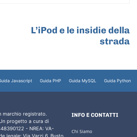
ARTICOLO SUCCESSIVO
L’iPod e le insidie della
strada
Guida Javascript
Guida PHP
Guida MySQL
Guida Python
 marchio registrato.
INFO E CONTATTI
 Un progetto a cura di
02848390122 - NREA: VA-
Chi Siamo
e legale: Via Varzi 6, Busto