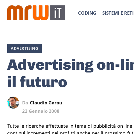
CODING
SISTEMI E RETI
ADVERTISING
Advertising on-li
il futuro
Da
Claudio Garau
22 Gennaio 2008
Tutte le ricerche effettuate in tema di pubblicità on li
continui incrementi nei profitti anche per il prossimo f