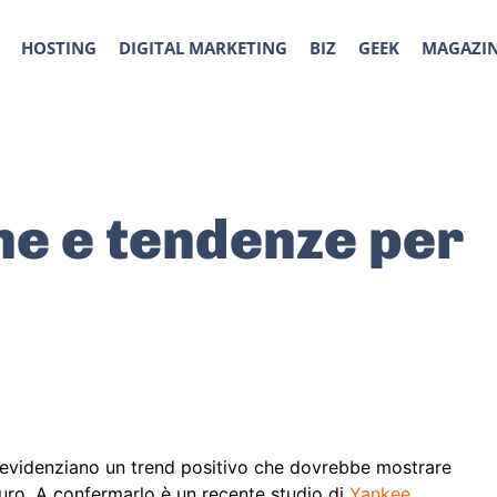
HOSTING
DIGITAL MARKETING
BIZ
GEEK
MAGAZI
ne e tendenze per
ne evidenziano un trend positivo che dovrebbe mostrare
uturo. A confermarlo è un recente studio di
Yankee