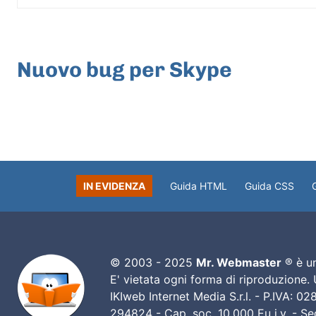
ARTICOLO PRECEDENTE
Nuovo bug per Skype
IN EVIDENZA
Guida HTML
Guida CSS
© 2003 - 2025
Mr. Webmaster
® è un
E' vietata ogni forma di riproduzione.
IKIweb Internet Media S.r.l. - P.IVA: 
294824 - Cap. soc. 10.000 Eu i.v. - Sed