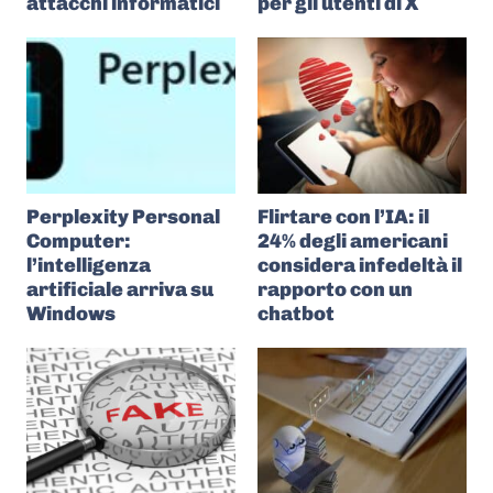
attacchi informatici
per gli utenti di X
Perplexity Personal
Flirtare con l’IA: il
Computer:
24% degli americani
l’intelligenza
considera infedeltà il
artificiale arriva su
rapporto con un
Windows
chatbot