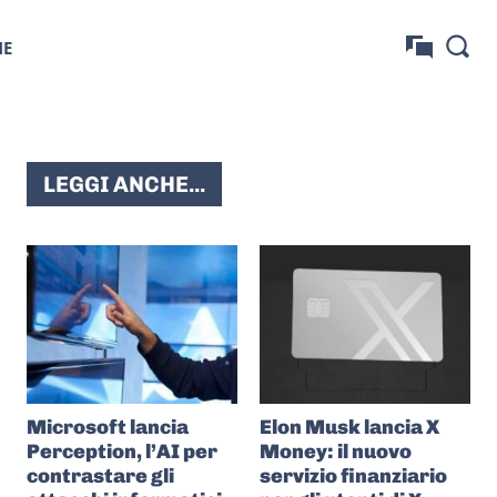
NE
LEGGI ANCHE...
Microsoft lancia
Elon Musk lancia X
Perception, l’AI per
Money: il nuovo
contrastare gli
servizio finanziario