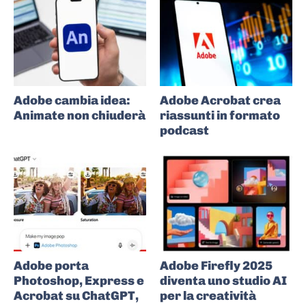
Adobe cambia idea:
Adobe Acrobat crea
Animate non chiuderà
riassunti in formato
podcast
Adobe porta
Adobe Firefly 2025
Photoshop, Express e
diventa uno studio AI
Acrobat su ChatGPT,
per la creatività