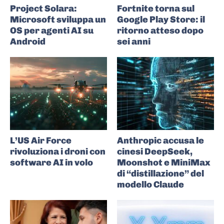
Project Solara:
Fortnite torna sul
Microsoft sviluppa un
Google Play Store: il
OS per agenti AI su
ritorno atteso dopo
Android
sei anni
L’US Air Force
Anthropic accusa le
rivoluziona i droni con
cinesi DeepSeek,
software AI in volo
Moonshot e MiniMax
di “distillazione” del
modello Claude