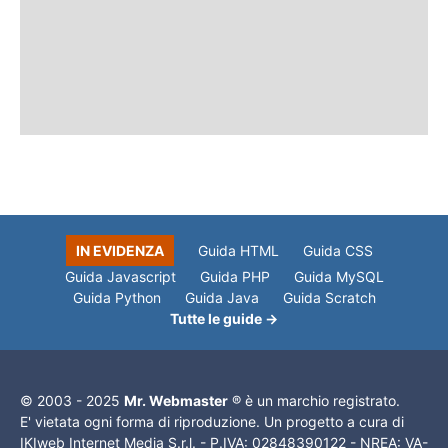
IN EVIDENZA
Guida HTML
Guida CSS
Guida Javascript
Guida PHP
Guida MySQL
Guida Python
Guida Java
Guida Scratch
Tutte le guide →
© 2003 - 2025
Mr. Webmaster
® è un marchio registrato.
E' vietata ogni forma di riproduzione. Un progetto a cura di
IKIweb Internet Media S.r.l. - P.IVA: 02848390122 - NREA: VA-