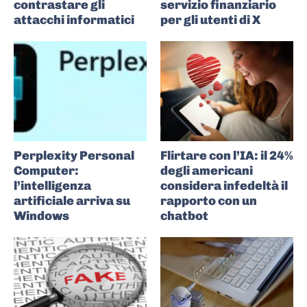
contrastare gli
servizio finanziario
attacchi informatici
per gli utenti di X
Perplexity Personal
Flirtare con l’IA: il 24%
Computer:
degli americani
l’intelligenza
considera infedeltà il
artificiale arriva su
rapporto con un
Windows
chatbot