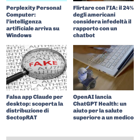
Perplexity Personal
Flirtare con l’IA: il 24%
Computer:
degli americani
l’intelligenza
considera infedeltà il
artificiale arriva su
rapporto con un
Windows
chatbot
Falsa app Claude per
OpenAI lancia
desktop: scoperta la
ChatGPT Health: un
distribuzione di
aiuto per la salute
SectopRAT
superiore a un medico