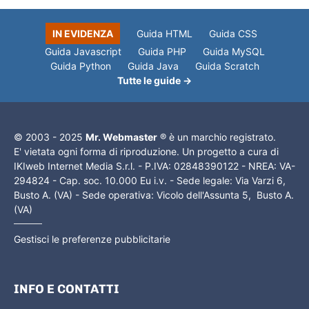
IN EVIDENZA
Guida HTML
Guida CSS
Guida Javascript
Guida PHP
Guida MySQL
Guida Python
Guida Java
Guida Scratch
Tutte le guide →
© 2003 - 2025
Mr. Webmaster
® è un marchio registrato.
E' vietata ogni forma di riproduzione. Un progetto a cura di
IKIweb Internet Media S.r.l. - P.IVA: 02848390122 - NREA: VA-
294824 - Cap. soc. 10.000 Eu i.v. - Sede legale: Via Varzi 6,
Busto A. (VA) - Sede operativa: Vicolo dell'Assunta 5, Busto A.
(VA)
Gestisci le preferenze pubblicitarie
INFO E CONTATTI