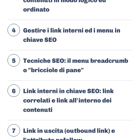
contenuti in modo logico ed
ordinato
4
Gestire i link interni ed i menu in
chiave SEO
5
Tecniche SEO: il menu breadcrumb
o "bricciole di pane"
6
Link interni in chiave SEO: link
correlati e link all'interno dei
contenuti
7
Link in uscita (outbound link) e