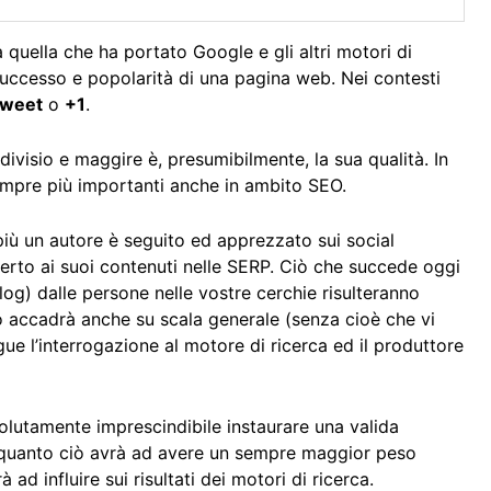
 quella che ha portato Google e gli altri motori di
 successo e popolarità di una pagina web. Nei contesti
weet
o
+1
.
ivisio e maggire è, presumibilmente, la sua qualità. In
empre più importanti anche in ambito SEO.
più un autore è seguito ed apprezzato sui social
ferto ai suoi contenuti nelle SERP. Ciò che succede oggi
e blog) dalle persone nelle vostre cerchie risulteranno
 ciò accadrà anche su scala generale (senza cioè che vi
e l’interrogazione al motore di ricerca ed il produttore
olutamente imprescindibile instaurare una valida
n quanto ciò avrà ad avere un sempre maggior peso
 ad influire sui risultati dei motori di ricerca.