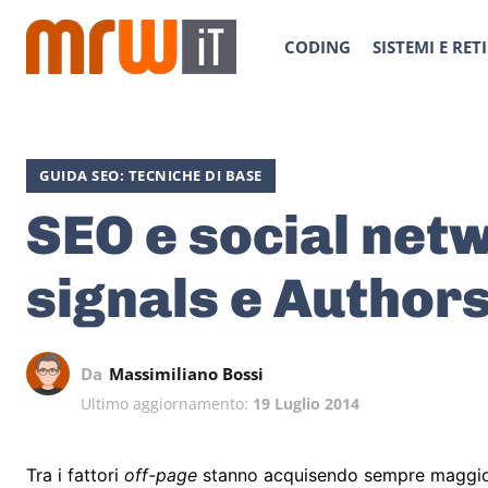
CODING
SISTEMI E RETI
GUIDA SEO: TECNICHE DI BASE
SEO e social netw
signals e Author
Da
Massimiliano Bossi
Ultimo aggiornamento:
19 Luglio 2014
Tra i fattori
off-page
stanno acquisendo sempre maggio