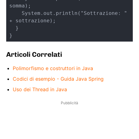
somma); 

    System.out.println("Sottrazione: " 
+ sottrazione);       

  }  

}
Articoli Correlati
Polimorfismo e costruttori in Java
Codici di esempio - Guida Java Spring
Uso dei Thread in Java
Pubblicità