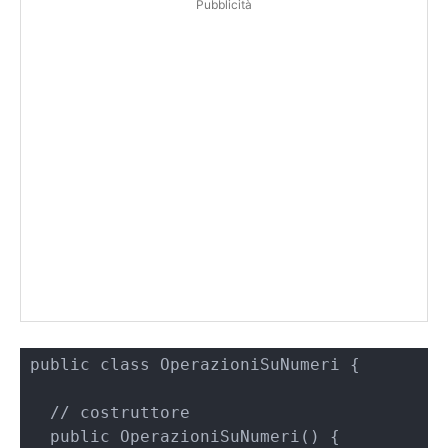
Pubblicità
public class OperazioniSuNumeri {

  // costruttore

  public OperazioniSuNumeri() {
