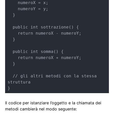
    numeroX = x;

    numeroY = y;

  }

  public int sottrazione() {

    return numeroX - numeroY;

  }

  public int somma() {

    return numeroX + numeroY;

  }

  // gli altri metodi con la stessa 
struttura

}
Il codice per istanziare l’oggetto e la chiamata dei
metodi cambierà nel modo seguente: