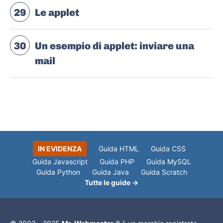
29
Le applet
30
Un esempio di applet: inviare una
mail
IN EVIDENZA
Guida HTML
Guida CSS
Guida Javascript
Guida PHP
Guida MySQL
Guida Python
Guida Java
Guida Scratch
Tutte le guide →