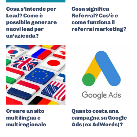
Cosa s’intende per
Cosa significa
Lead? Come è
Referral? Cos’è e
possibile generare
come funziona il
nuovi lead per
referral marketing?
un’azienda?
Creare un sito
Quanto costa una
multilingua e
campagna su Google
multiregionale
Ads (ex AdWords)?