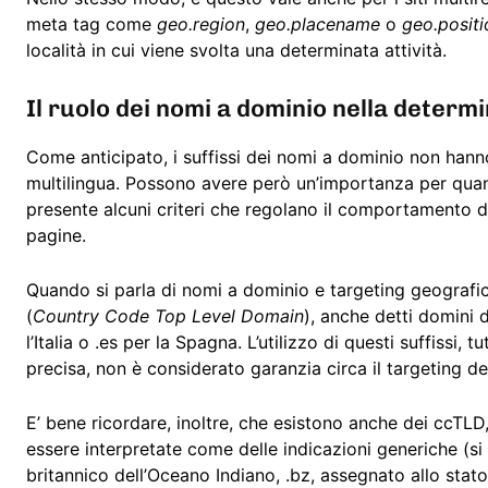
meta tag come
geo.region
,
geo.placename
o
geo.positi
località in cui viene svolta una determinata attività.
Il ruolo dei nomi a dominio nella determ
Come anticipato, i suffissi dei nomi a dominio non hanno
multilingua. Possono avere però un’importanza per quanto
presente alcuni criteri che regolano il comportamento 
pagine.
Quando si parla di nomi a dominio e targeting geografico 
(
Country Code Top Level Domain
), anche detti domini 
l’Italia o .es per la Spagna. L’utilizzo di questi suffiss
precisa, non è considerato garanzia circa il targeting d
E’ bene ricordare, inoltre, che esistono anche dei ccTLD
essere interpretate come delle indicazioni generiche (si pen
britannico dell’Oceano Indiano, .bz, assegnato allo stato 