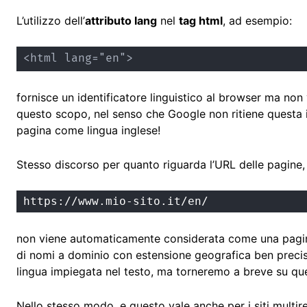
L’utilizzo dell’
attributo lang
nel
tag html
, ad esempio:
<html lang="en">
fornisce un identificatore linguistico al browser ma non
questo scopo, nel senso che Google non ritiene questa i
pagina come lingua inglese!
Stesso discorso per quanto riguarda l’URL delle pagine, 
https://www.mio-sito.it/en/
non viene automaticamente considerata come una pagina s
di nomi a dominio con estensione geografica ben precis
lingua impiegata nel testo, ma torneremo a breve su q
Nello stesso modo, e questo vale anche per i siti multir