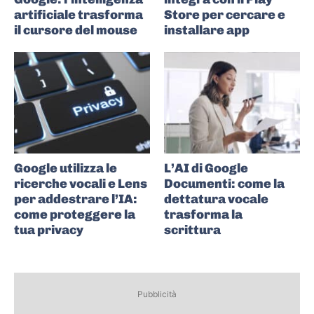
artificiale trasforma
Store per cercare e
il cursore del mouse
installare app
Google utilizza le
L’AI di Google
ricerche vocali e Lens
Documenti: come la
per addestrare l’IA:
dettatura vocale
come proteggere la
trasforma la
tua privacy
scrittura
Pubblicità