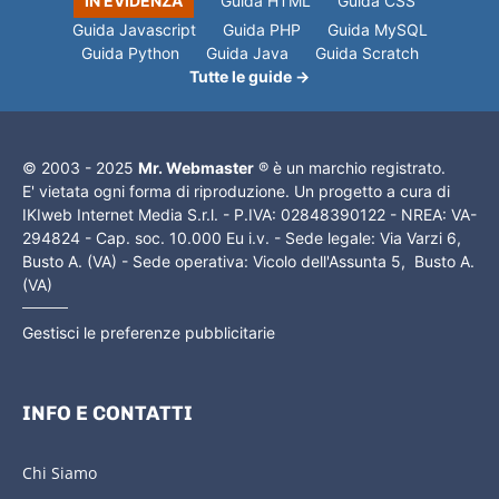
IN EVIDENZA
Guida HTML
Guida CSS
Guida Javascript
Guida PHP
Guida MySQL
Guida Python
Guida Java
Guida Scratch
Tutte le guide →
© 2003 - 2025
Mr. Webmaster
® è un marchio registrato.
E' vietata ogni forma di riproduzione. Un progetto a cura di
IKIweb Internet Media S.r.l. - P.IVA: 02848390122 - NREA: VA-
294824 - Cap. soc. 10.000 Eu i.v. - Sede legale: Via Varzi 6,
Busto A. (VA) - Sede operativa: Vicolo dell'Assunta 5, Busto A.
(VA)
Gestisci le preferenze pubblicitarie
INFO E CONTATTI
Chi Siamo