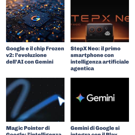
Google e il chip Frozen
StepX Neo: il primo
v2: l’evoluzione
smartphone con
dell’AI con Gemini
intelligenza artificiale
agentica
Magic Pointer di
Gemini di Google si
Google: l’intelligenza
integra con il Play