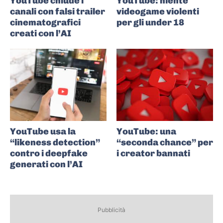
YouTube chiude i
YouTube: niente
canali con falsi trailer
videogame violenti
cinematografici
per gli under 18
creati con l’AI
YouTube usa la
YouTube: una
“likeness detection”
“seconda chance” per
contro i deepfake
i creator bannati
generati con l’AI
Pubblicità