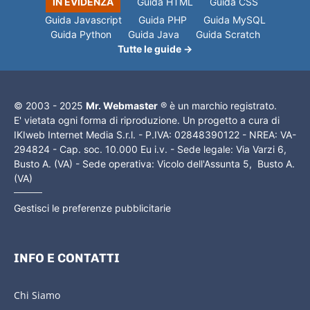
IN EVIDENZA
Guida HTML
Guida CSS
Guida Javascript
Guida PHP
Guida MySQL
Guida Python
Guida Java
Guida Scratch
Tutte le guide →
© 2003 - 2025
Mr. Webmaster
® è un marchio registrato.
E' vietata ogni forma di riproduzione. Un progetto a cura di
IKIweb Internet Media S.r.l. - P.IVA: 02848390122 - NREA: VA-
294824 - Cap. soc. 10.000 Eu i.v. - Sede legale: Via Varzi 6,
Busto A. (VA) - Sede operativa: Vicolo dell'Assunta 5, Busto A.
(VA)
Gestisci le preferenze pubblicitarie
INFO E CONTATTI
Chi Siamo