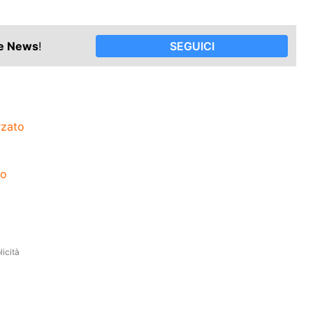
le News
!
SEGUICI
rzato
co
icità