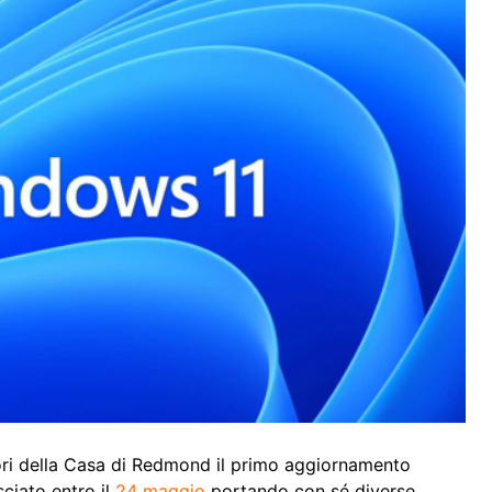
ori della Casa di Redmond il primo aggiornamento
ciato entro il
24 maggio
portando con sé diverse