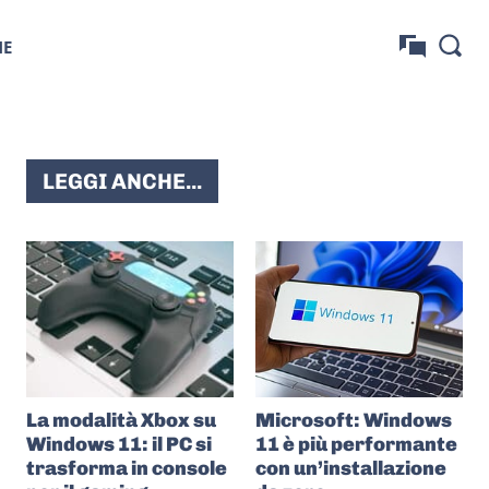
NE
LEGGI ANCHE...
La modalità Xbox su
Microsoft: Windows
Windows 11: il PC si
11 è più performante
trasforma in console
con un’installazione