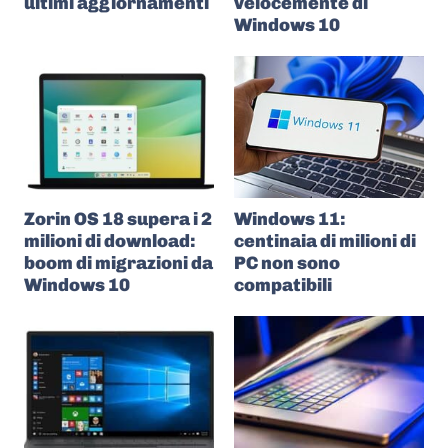
ultimi aggiornamenti
velocemente di
Windows 10
Zorin OS 18 supera i 2
Windows 11:
milioni di download:
centinaia di milioni di
boom di migrazioni da
PC non sono
Windows 10
compatibili