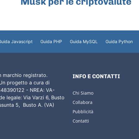
Musk per le criptovalute
Guida Javascript
Guida PHP
Guida MySQL
Guida Python
 marchio registrato.
INFO E CONTATTI
 Un progetto a cura di
02848390122 - NREA: VA-
Chi Siamo
e legale: Via Varzi 6, Busto
Collabora
Assunta 5, Busto A. (VA)
Pubblicità
Contatti