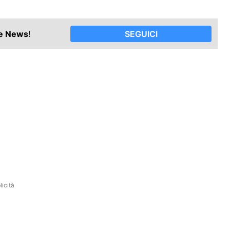
le News
!
SEGUICI
icità