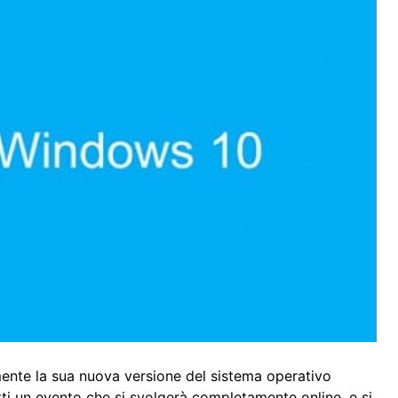
nte la sua nuova versione del sistema operativo
atti un evento che si svolgerà completamente online, e si