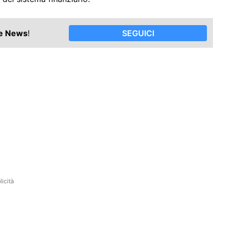
le News
!
SEGUICI
icità