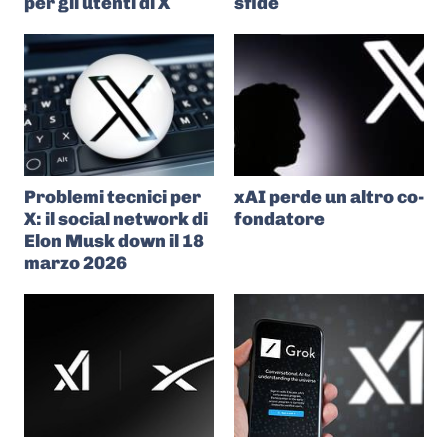
per gli utenti di X
sfide
Problemi tecnici per
xAI perde un altro co-
X: il social network di
fondatore
Elon Musk down il 18
marzo 2026