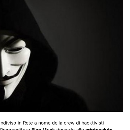
iviso in Rete a nome della crew di hacktivisti
ell’imprenditore
Elon Musk
riguardo alle
criptovalute