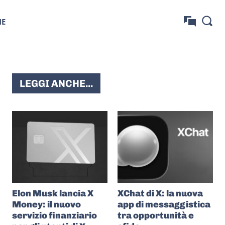
NE
LEGGI ANCHE...
Elon Musk lancia X
XChat di X: la nuova
Money: il nuovo
app di messaggistica
servizio finanziario
tra opportunità e