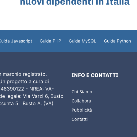
nuovi dipendenti in Italia
Guida Javascript
Guida PHP
Guida MySQL
Guida Python
 marchio registrato.
INFO E CONTATTI
 Un progetto a cura di
02848390122 - NREA: VA-
Chi Siamo
e legale: Via Varzi 6, Busto
Collabora
Assunta 5, Busto A. (VA)
Pubblicità
Contatti