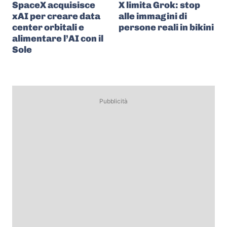
SpaceX acquisisce
X limita Grok: stop
xAI per creare data
alle immagini di
center orbitali e
persone reali in bikini
alimentare l’AI con il
Sole
Pubblicità