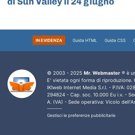
di Sun Valley il 24 giugno
IN EVIDENZA
Guida HTML
Guida CSS
© 2003 - 2025
Mr. Webmaster
® è un
E' vietata ogni forma di riproduzione.
IKIweb Internet Media S.r.l. - P.IVA: 
294824 - Cap. soc. 10.000 Eu i.v. - Sed
A. (VA) - Sede operativa: Vicolo dell'
Gestisci le preferenze pubblicitarie