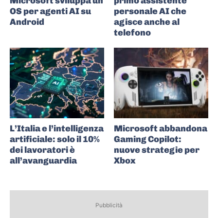
Microsoft sviluppa un
primo assistente
OS per agenti AI su
personale AI che
Android
agisce anche al
telefono
L’Italia e l’intelligenza
Microsoft abbandona
artificiale: solo il 10%
Gaming Copilot:
dei lavoratori è
nuove strategie per
all’avanguardia
Xbox
Pubblicità