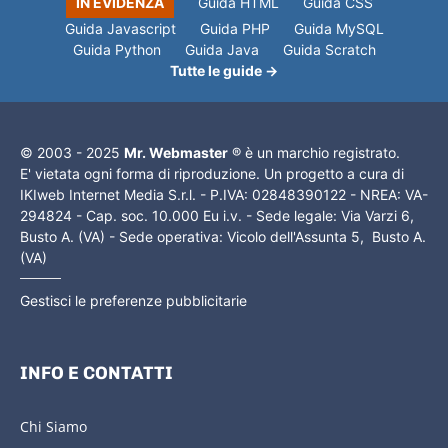
IN EVIDENZA
Guida HTML
Guida CSS
Guida Javascript
Guida PHP
Guida MySQL
Guida Python
Guida Java
Guida Scratch
Tutte le guide →
© 2003 - 2025
Mr. Webmaster
® è un marchio registrato.
E' vietata ogni forma di riproduzione. Un progetto a cura di
IKIweb Internet Media S.r.l. - P.IVA: 02848390122 - NREA: VA-
294824 - Cap. soc. 10.000 Eu i.v. - Sede legale: Via Varzi 6,
Busto A. (VA) - Sede operativa: Vicolo dell'Assunta 5, Busto A.
(VA)
Gestisci le preferenze pubblicitarie
INFO E CONTATTI
Chi Siamo