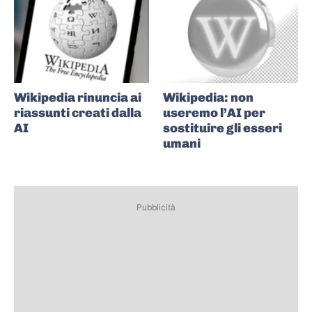
Wikipedia rinuncia ai
Wikipedia: non
riassunti creati dalla
useremo l’AI per
AI
sostituire gli esseri
umani
Pubblicità