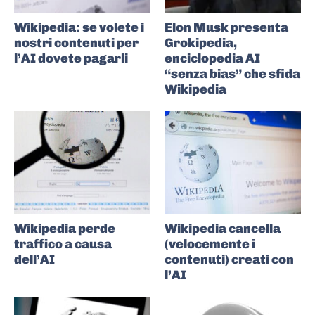
Wikipedia: se volete i
Elon Musk presenta
nostri contenuti per
Grokipedia,
l’AI dovete pagarli
enciclopedia AI
“senza bias” che sfida
Wikipedia
Wikipedia perde
Wikipedia cancella
traffico a causa
(velocemente i
dell’AI
contenuti) creati con
l’AI