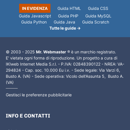
IN EVIDENZA
Guida HTML
Guida CSS
Guida Javascript
Guida PHP
Guida MySQL
Guida Python
Guida Java
Guida Scratch
Tutte le guide →
© 2003 - 2025
Mr. Webmaster
® è un marchio registrato.
E' vietata ogni forma di riproduzione. Un progetto a cura di
IKIweb Internet Media S.r.l. - P.IVA: 02848390122 - NREA: VA-
294824 - Cap. soc. 10.000 Eu i.v. - Sede legale: Via Varzi 6,
Busto A. (VA) - Sede operativa: Vicolo dell'Assunta 5, Busto A.
(VA)
Gestisci le preferenze pubblicitarie
INFO E CONTATTI