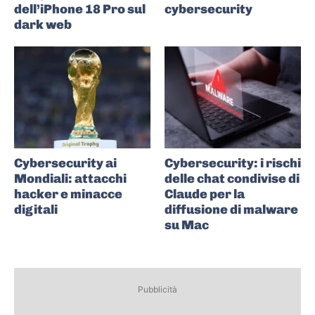
dell’iPhone 18 Pro sul
cybersecurity
dark web
Cybersecurity ai
Cybersecurity: i rischi
Mondiali: attacchi
delle chat condivise di
hacker e minacce
Claude per la
digitali
diffusione di malware
su Mac
Pubblicità