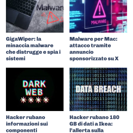
GigaWiper: la
Malware per Mac:
minaccia malware
attacco tramite
che distrugge e spia i
annuncio
sistemi
sponsorizzato su X
Hacker rubano
Hacker rubano 180
informazioni sui
GB di dati a Ikea:
componenti
l’allerta sulla