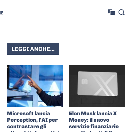
NE
LEGGI ANCHE...
Microsoft lancia
Elon Musk lancia X
Perception, l’AI per
Money: il nuovo
contrastare gli
servizio finanziario