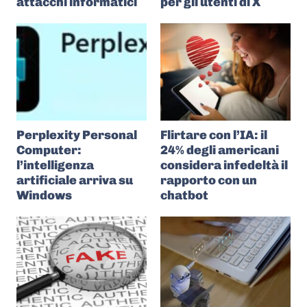
attacchi informatici
per gli utenti di X
Perplexity Personal
Flirtare con l’IA: il
Computer:
24% degli americani
l’intelligenza
considera infedeltà il
artificiale arriva su
rapporto con un
Windows
chatbot