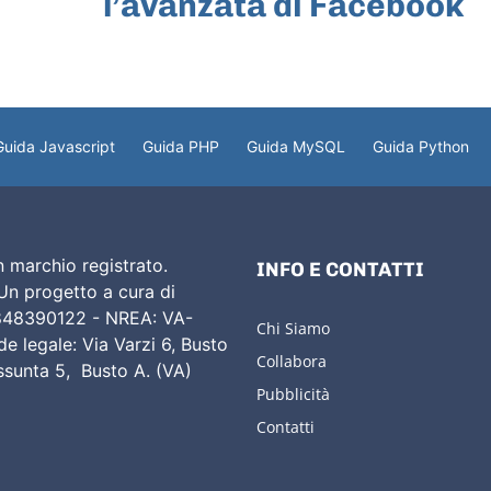
l’avanzata di Facebook
Guida Javascript
Guida PHP
Guida MySQL
Guida Python
 marchio registrato.
INFO E CONTATTI
 Un progetto a cura di
02848390122 - NREA: VA-
Chi Siamo
e legale: Via Varzi 6, Busto
Collabora
Assunta 5, Busto A. (VA)
Pubblicità
Contatti