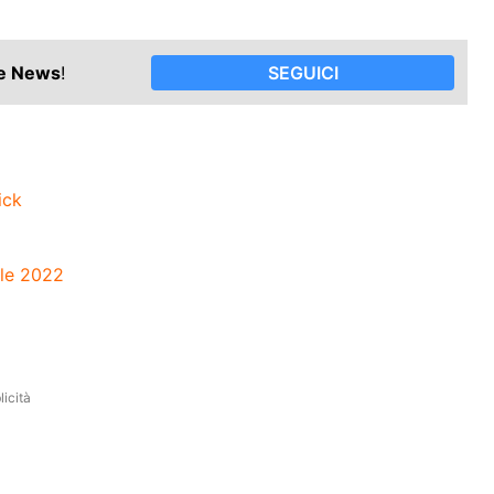
le News
!
SEGUICI
ick
ile 2022
icità