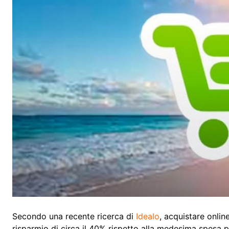
Secondo una recente ricerca di
Idealo
, acquistare onlin
risparmio di circa il 40% rispetto alla medesima spesa p