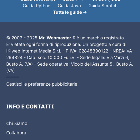
Guida Python
Guida Java
Guida Scratch
Tutte le guide →
© 2003 - 2025
Mr. Webmaster
® è un marchio registrato.
E' vietata ogni forma di riproduzione. Un progetto a cura di
IKIweb Internet Media S.r.l. - P.IVA: 02848390122 - NREA: VA-
294824 - Cap. soc. 10.000 Eu i.v. - Sede legale: Via Varzi 6,
Busto A. (VA) - Sede operativa: Vicolo dell'Assunta 5, Busto A.
(VA)
Gestisci le preferenze pubblicitarie
INFO E CONTATTI
Chi Siamo
Collabora