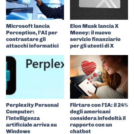
Microsoft lancia
Elon Musk lancia X
Perception, l’AI per
Money: il nuovo
contrastare gli
servizio finanziario
attacchi informatici
per gli utenti di X
Perplexity Personal
Flirtare con l’IA: il 24%
Computer:
degli americani
l’intelligenza
considera infedeltà il
artificiale arriva su
rapporto con un
Windows
chatbot