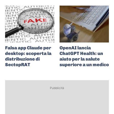
Falsa app Claude per
OpenAI lancia
desktop: scoperta la
ChatGPT Health: un
distribuzione di
aiuto per la salute
SectopRAT
superiore a un medico
Pubblicità