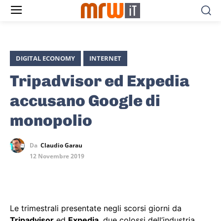
DIGITAL ECONOMY
INTERNET
Tripadvisor ed Expedia
accusano Google di
monopolio
Da
Claudio Garau
12 Novembre 2019
Le trimestrali presentate negli scorsi giorni da
Tripadvisor
ed
Expedia
, due colossi dell’industria