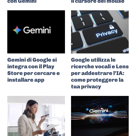
con Gemini
il cursore del mouse
Gemini di Google si
Google utilizza le
integra con il Play
ricerche vocali e Lens
Store per cercare e
per addestrare l’IA:
installare app
come proteggere la
tua privacy