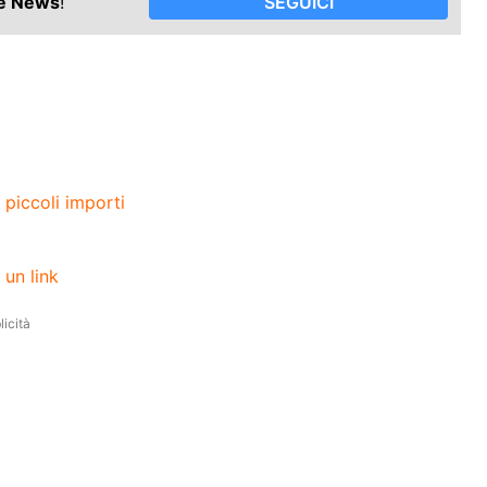
le News
!
SEGUICI
 piccoli importi
 un link
icità