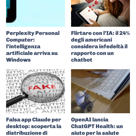
Perplexity Personal
Flirtare con l’IA: il 24%
Computer:
degli americani
l’intelligenza
considera infedeltà il
artificiale arriva su
rapporto con un
Windows
chatbot
Falsa app Claude per
OpenAI lancia
desktop: scoperta la
ChatGPT Health: un
distribuzione di
aiuto per la salute