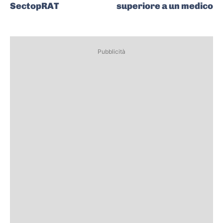
SectopRAT
superiore a un medico
Pubblicità