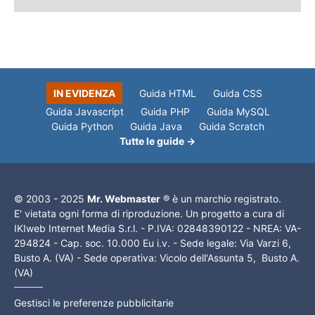
IN EVIDENZA
Guida HTML
Guida CSS
Guida Javascript
Guida PHP
Guida MySQL
Guida Python
Guida Java
Guida Scratch
Tutte le guide →
© 2003 - 2025
Mr. Webmaster
® è un marchio registrato.
E' vietata ogni forma di riproduzione. Un progetto a cura di
IKIweb Internet Media S.r.l. - P.IVA: 02848390122 - NREA: VA-
294824 - Cap. soc. 10.000 Eu i.v. - Sede legale: Via Varzi 6,
Busto A. (VA) - Sede operativa: Vicolo dell'Assunta 5, Busto A.
(VA)
Gestisci le preferenze pubblicitarie