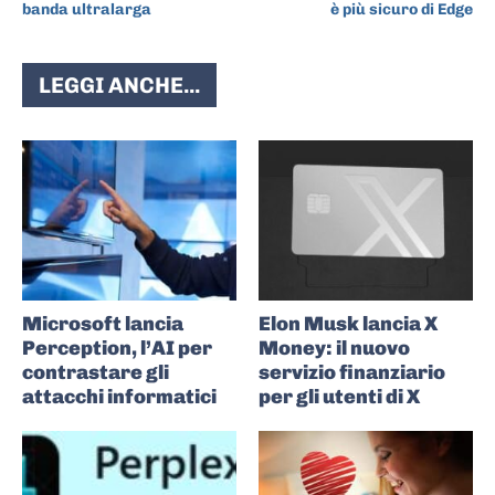
banda ultralarga
è più sicuro di Edge
LEGGI ANCHE...
Microsoft lancia
Elon Musk lancia X
Perception, l’AI per
Money: il nuovo
contrastare gli
servizio finanziario
attacchi informatici
per gli utenti di X