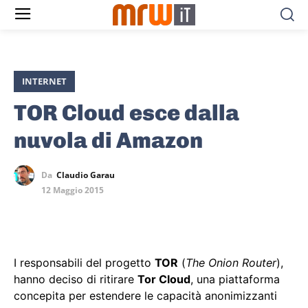
INTERNET
TOR Cloud esce dalla
nuvola di Amazon
Da
Claudio Garau
12 Maggio 2015
I responsabili del progetto
TOR
(
The Onion Router
),
hanno deciso di ritirare
Tor Cloud
, una piattaforma
concepita per estendere le capacità anonimizzanti