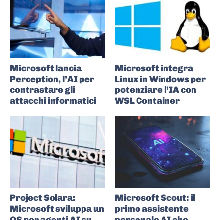
Microsoft lancia
Microsoft integra
Perception, l’AI per
Linux in Windows per
contrastare gli
potenziare l’IA con
attacchi informatici
WSL Container
Project Solara:
Microsoft Scout: il
Microsoft sviluppa un
primo assistente
OS per agenti AI su
personale AI che