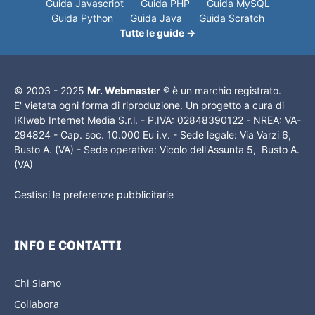
Guida Javascript
Guida PHP
Guida MySQL
Guida Python
Guida Java
Guida Scratch
Tutte le guide →
© 2003 - 2025
Mr. Webmaster
® è un marchio registrato.
E' vietata ogni forma di riproduzione. Un progetto a cura di
IKIweb Internet Media S.r.l. - P.IVA: 02848390122 - NREA: VA-
294824 - Cap. soc. 10.000 Eu i.v. - Sede legale: Via Varzi 6,
Busto A. (VA) - Sede operativa: Vicolo dell'Assunta 5, Busto A.
(VA)
Gestisci le preferenze pubblicitarie
INFO E CONTATTI
Chi Siamo
Collabora