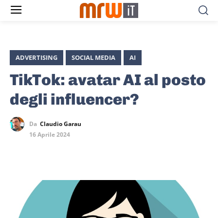
ADVERTISING
SOCIAL MEDIA
AI
TikTok: avatar AI al posto
degli influencer?
Da
Claudio Garau
16 Aprile 2024