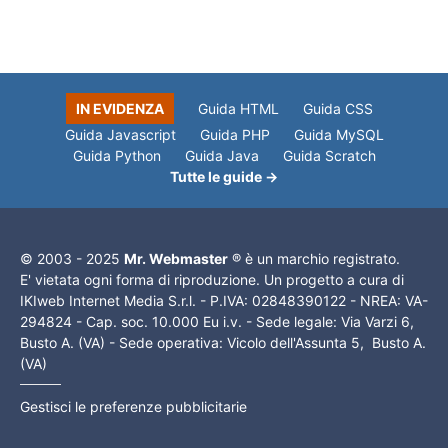
IN EVIDENZA
Guida HTML
Guida CSS
Guida Javascript
Guida PHP
Guida MySQL
Guida Python
Guida Java
Guida Scratch
Tutte le guide →
© 2003 - 2025
Mr. Webmaster
® è un marchio registrato.
E' vietata ogni forma di riproduzione. Un progetto a cura di
IKIweb Internet Media S.r.l. - P.IVA: 02848390122 - NREA: VA-
294824 - Cap. soc. 10.000 Eu i.v. - Sede legale: Via Varzi 6,
Busto A. (VA) - Sede operativa: Vicolo dell'Assunta 5, Busto A.
(VA)
Gestisci le preferenze pubblicitarie