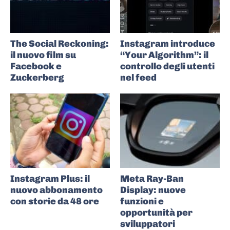
The Social Reckoning:
Instagram introduce
il nuovo film su
“Your Algorithm”: il
Facebook e
controllo degli utenti
Zuckerberg
nel feed
Instagram Plus: il
Meta Ray-Ban
nuovo abbonamento
Display: nuove
con storie da 48 ore
funzioni e
opportunità per
sviluppatori