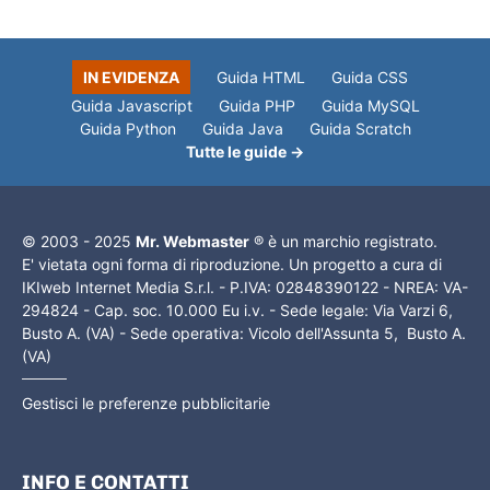
IN EVIDENZA
Guida HTML
Guida CSS
Guida Javascript
Guida PHP
Guida MySQL
Guida Python
Guida Java
Guida Scratch
Tutte le guide →
© 2003 - 2025
Mr. Webmaster
® è un marchio registrato.
E' vietata ogni forma di riproduzione. Un progetto a cura di
IKIweb Internet Media S.r.l. - P.IVA: 02848390122 - NREA: VA-
294824 - Cap. soc. 10.000 Eu i.v. - Sede legale: Via Varzi 6,
Busto A. (VA) - Sede operativa: Vicolo dell'Assunta 5, Busto A.
(VA)
Gestisci le preferenze pubblicitarie
INFO E CONTATTI