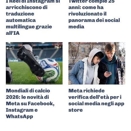
I Reel di Instagram si
Twitter compie 25
arricchiscono di
anni: come ha
traduzione
rivoluzionato il
automatica
panorama dei social
multilingue grazie
media
all’IA
Mondiali di calcio
Meta richiede
2026: le novità di
verifica dell’età per i
Meta su Facebook,
social media negli app
Instagram e
store
WhatsApp