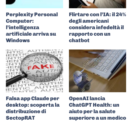
Perplexity Personal
Flirtare con l’IA: il 24%
Computer:
degli americani
l’intelligenza
considera infedeltà il
artificiale arriva su
rapporto con un
Windows
chatbot
Falsa app Claude per
OpenAI lancia
desktop: scoperta la
ChatGPT Health: un
distribuzione di
aiuto per la salute
SectopRAT
superiore a un medico