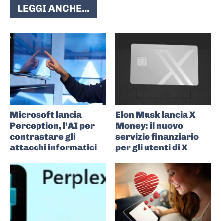
LEGGI ANCHE...
Microsoft lancia
Elon Musk lancia X
Perception, l’AI per
Money: il nuovo
contrastare gli
servizio finanziario
attacchi informatici
per gli utenti di X