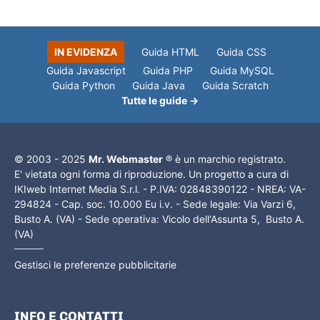
IN EVIDENZA
Guida HTML
Guida CSS
Guida Javascript
Guida PHP
Guida MySQL
Guida Python
Guida Java
Guida Scratch
Tutte le guide →
© 2003 - 2025
Mr. Webmaster
® è un marchio registrato.
E' vietata ogni forma di riproduzione. Un progetto a cura di
IKIweb Internet Media S.r.l. - P.IVA: 02848390122 - NREA: VA-
294824 - Cap. soc. 10.000 Eu i.v. - Sede legale: Via Varzi 6,
Busto A. (VA) - Sede operativa: Vicolo dell'Assunta 5, Busto A.
(VA)
Gestisci le preferenze pubblicitarie
INFO E CONTATTI