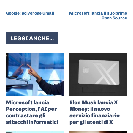
ARTICOLO PRECEDENTE
ARTICOLO SUCCESSIVO
Google: polverone Gmail
Microsoft lancia il suo primo
Open Source
LEGGI ANCHE...
Microsoft lancia
Elon Musk lancia X
Perception, l’AI per
Money: il nuovo
contrastare gli
servizio finanziario
attacchi informatici
per gli utenti di X