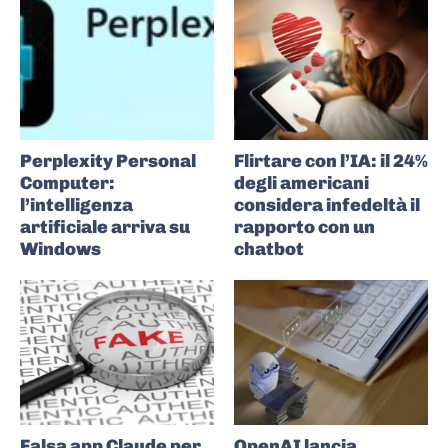
Perplexity Personal
Flirtare con l’IA: il 24%
Computer:
degli americani
l’intelligenza
considera infedeltà il
artificiale arriva su
rapporto con un
Windows
chatbot
Falsa app Claude per
OpenAI lancia