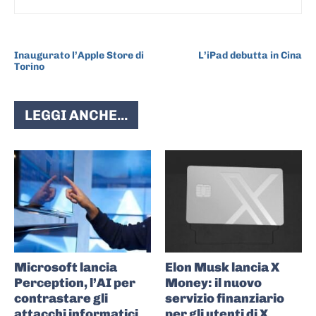
ARTICOLO PRECEDENTE
ARTICOLO SUCCESSIVO
Inaugurato l’Apple Store di
L’iPad debutta in Cina
Torino
LEGGI ANCHE...
Microsoft lancia
Elon Musk lancia X
Perception, l’AI per
Money: il nuovo
contrastare gli
servizio finanziario
attacchi informatici
per gli utenti di X