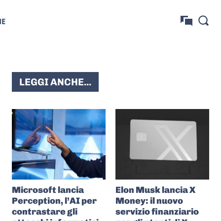
NE
LEGGI ANCHE...
Microsoft lancia
Elon Musk lancia X
Perception, l’AI per
Money: il nuovo
contrastare gli
servizio finanziario