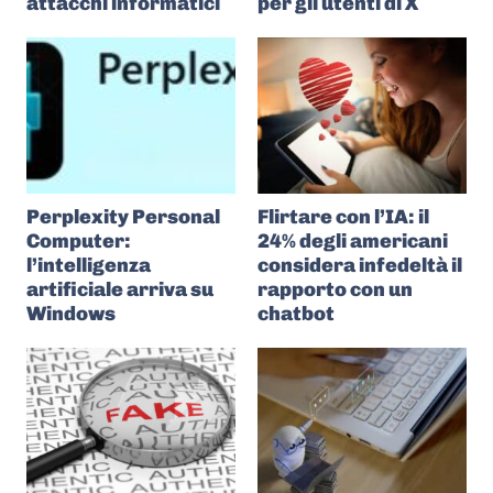
attacchi informatici
per gli utenti di X
Perplexity Personal
Flirtare con l’IA: il
Computer:
24% degli americani
l’intelligenza
considera infedeltà il
artificiale arriva su
rapporto con un
Windows
chatbot