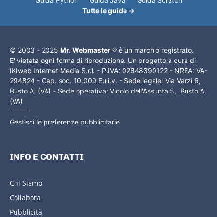
Guida Python
Guida Java
Guida Scratch
Tutte le guide →
© 2003 - 2025
Mr. Webmaster
® è un marchio registrato.
E' vietata ogni forma di riproduzione. Un progetto a cura di
IKIweb Internet Media S.r.l. - P.IVA: 02848390122 - NREA: VA-
294824 - Cap. soc. 10.000 Eu i.v. - Sede legale: Via Varzi 6,
Busto A. (VA) - Sede operativa: Vicolo dell'Assunta 5, Busto A.
(VA)
Gestisci le preferenze pubblicitarie
INFO E CONTATTI
Chi Siamo
Collabora
Pubblicità