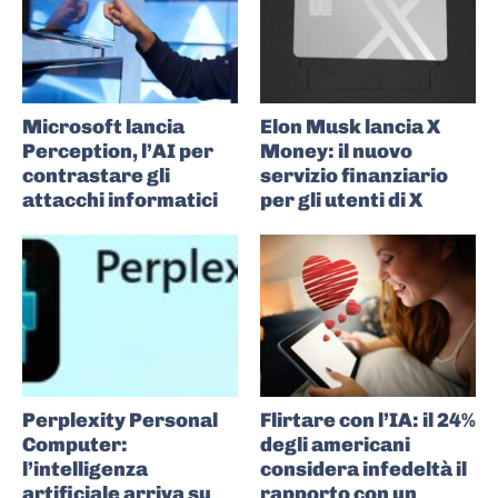
Microsoft lancia
Elon Musk lancia X
Perception, l’AI per
Money: il nuovo
contrastare gli
servizio finanziario
attacchi informatici
per gli utenti di X
Perplexity Personal
Flirtare con l’IA: il 24%
Computer:
degli americani
l’intelligenza
considera infedeltà il
artificiale arriva su
rapporto con un