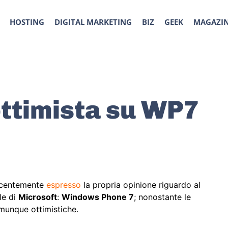
HOSTING
DIGITAL MARKETING
BIZ
GEEK
MAGAZI
ottimista su WP7
ecentemente
espresso
la propria opinione riguardo al
le di
Microsoft
:
Windows Phone 7
; nonostante le
munque ottimistiche.