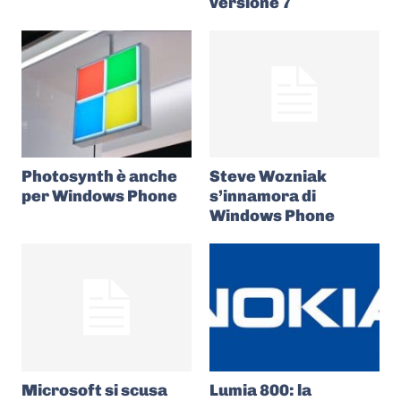
versione 7
Photosynth è anche
Steve Wozniak
per Windows Phone
s’innamora di
Windows Phone
Microsoft si scusa
Lumia 800: la