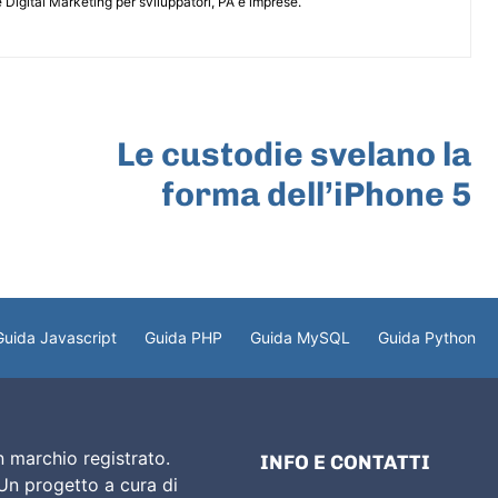
 Digital Marketing per sviluppatori, PA e imprese.
ARTICOLO SUCCESSIVO
Le custodie svelano la
forma dell’iPhone 5
Guida Javascript
Guida PHP
Guida MySQL
Guida Python
 marchio registrato.
INFO E CONTATTI
 Un progetto a cura di