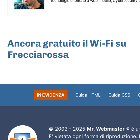
tecnologie orientate a Web, mobile, Cybersecurity e
ARTICOLO PRECEDENTE
Ancora gratuito il Wi-Fi su
Frecciarossa
IN EVIDENZA
Guida HTML
Guida CSS
© 2003 - 2025
Mr. Webmaster
® è un
E' vietata ogni forma di riproduzione.