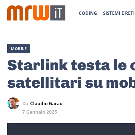
CODING
SISTEMI E RETI
MOBILE
Starlink testa le
satellitari su mob
Da
Claudio Garau
7 Gennaio 2025