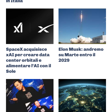
in Italia
SpaceX acquisisce
Elon Musk: andremo
xAI per creare data
su Marte entro il
center orbitali e
2029
alimentare l’AI con il
Sole